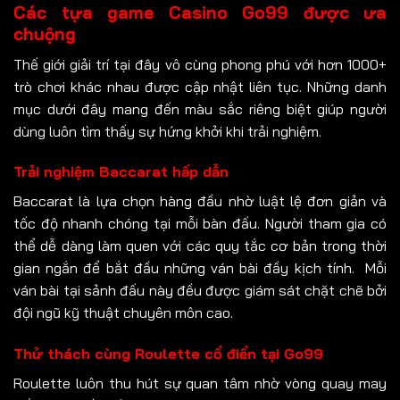
Các tựa game Casino Go99 được ưa
chuộng
Thế giới giải trí tại đây vô cùng phong phú với hơn 1000+
trò chơi khác nhau được cập nhật liên tục. Những danh
mục dưới đây mang đến màu sắc riêng biệt giúp người
dùng luôn tìm thấy sự hứng khởi khi trải nghiệm.
Trải nghiệm Baccarat hấp dẫn
Baccarat là lựa chọn hàng đầu nhờ luật lệ đơn giản và
tốc độ nhanh chóng tại mỗi bàn đấu. Người tham gia có
thể dễ dàng làm quen với các quy tắc cơ bản trong thời
gian ngắn để bắt đầu những ván bài đầy kịch tính. Mỗi
ván bài tại sảnh đấu này đều được giám sát chặt chẽ bởi
đội ngũ kỹ thuật chuyên môn cao.
Thử thách cùng Roulette cổ điển tại Go99
Roulette luôn thu hút sự quan tâm nhờ vòng quay may