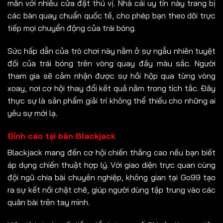
mắn với nhiều cửa đặt thú vị. Nhà cái uy tín này trang bị
các bàn quay chuẩn quốc tế, cho phép bạn theo dõi trực
tiếp mọi chuyển động của trái bóng.
Sức hấp dẫn của trò chơi này nằm ở sự ngẫu nhiên tuyệt
đối của trái bóng trên vòng quay đầy màu sắc. Người
tham gia sẽ cảm nhận được sự hồi hộp qua từng vòng
xoay, nơi cơ hội thay đổi kết quả nằm trong tích tắc. Đây
thực sự là sản phẩm giải trí không thể thiếu cho những ai
yêu sự mới lạ.
Đỉnh cao tại bàn Blackjack
Blackjack mang đến cơ hội chiến thắng cao nếu bạn biết
áp dụng chiến thuật hợp lý. Với giao diện trực quan cùng
đội ngũ chia bài chuyên nghiệp, không gian tại Go99 tạo
ra sự kết nối chặt chẽ, giúp người dùng tập trung vào các
quân bài trên tay mình.