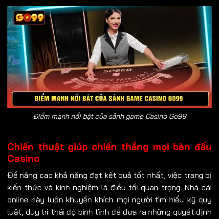
Điểm mạnh nổi bật của sảnh game Casino Go99
Chiến thuật giúp chiến thắng mọi bàn đấu
Casino
Để nâng cao khả năng đạt kết quả tốt nhất, việc trang bị
kiến thức và kinh nghiệm là điều tối quan trọng. Nhà cái
online này luôn khuyến khích mọi người tìm hiểu kỹ quy
luật, duy trì thái độ bình tĩnh để đưa ra những quyết định