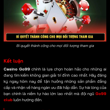
Bí quyết thành công cho mọi đối tượng tham gia
Kết luận
Casino Go99
chính là lựa chọn hoàn hảo cho những ai
đang tìm kiếm không gian giải trí đỉnh cao nhất. Hãy đăng
ký ngay hôm nay để tận hưởng những sản phẩm đẳng
cấp và nhận về hàng ngàn ưu đãi hấp dẫn. Sự hài lòng của
bạn chính là niềm tự hào lớn lao nhất mà đội ngũ
Go99
club
luôn hướng đến.