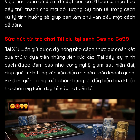
Việc tính toán số điểm để đạt con số 21 luôn là mục tiêu
đầy thử thách cho mọi đối tượng. Sự tinh tế trong cách
xử lý tình huống sẽ giúp bạn làm chủ ván đấu một cách
dễ dàng.
Sức hút từ trò chơi Tài xỉu tại sảnh Casino Go99
Tài Xỉu luôn giữ được độ nóng nhờ cách thức dự đoán kết
quả thú vị dựa trên những viên xúc xắc. Tại đây, sự minh
bạch được đảm bảo nhờ công nghệ giám sát hiện đại,
giúp quá trình tung xúc xắc diễn ra hoàn toàn khách quan.
Sự đơn giản trong luật chơi nhưng lại đầy biến hóa khiến
trò chơi này luôn duy trì sức hút bền bỉ.