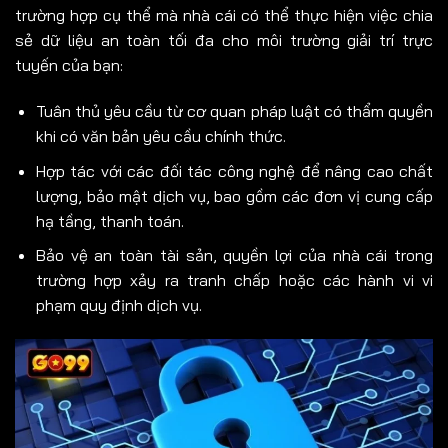
trường hợp cụ thể mà nhà cái có thể thực hiện việc chia
sẻ dữ liệu an toàn tối đa cho môi trường giải trí trực
tuyến của bạn:
Tuân thủ yêu cầu từ cơ quan pháp luật có thẩm quyền
khi có văn bản yêu cầu chính thức.
Hợp tác với các đối tác công nghệ để nâng cao chất
lượng, bảo mật dịch vụ, bao gồm các đơn vị cung cấp
hạ tầng, thanh toán.
Bảo vệ an toàn tài sản, quyền lợi của nhà cái trong
trường hợp xảy ra tranh chấp hoặc các hành vi vi
phạm quy định dịch vụ.