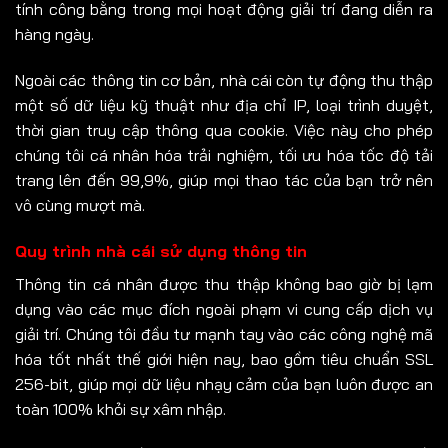
tính công bằng trong mọi hoạt động giải trí đang diễn ra
hàng ngày.
Ngoài các thông tin cơ bản, nhà cái còn tự động thu thập
một số dữ liệu kỹ thuật như địa chỉ IP, loại trình duyệt,
thời gian truy cập thông qua cookie. Việc này cho phép
chúng tôi cá nhân hóa trải nghiệm, tối ưu hóa tốc độ tải
trang lên đến 99,9%, giúp mọi thao tác của bạn trở nên
vô cùng mượt mà.
Quy trình nhà cái sử dụng thông tin
Thông tin cá nhân được thu thập không bao giờ bị lạm
dụng vào các mục đích ngoài phạm vi cung cấp dịch vụ
giải trí. Chúng tôi đầu tư mạnh tay vào các công nghệ mã
hóa tốt nhất thế giới hiện nay, bao gồm tiêu chuẩn SSL
256-bit, giúp mọi dữ liệu nhạy cảm của bạn luôn được an
toàn 100% khỏi sự xâm nhập.