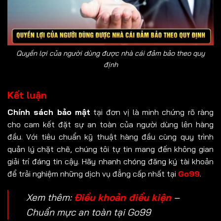
Quyền lợi của người dùng được nhà cái đảm bảo theo quy
định
Kết luận
Chính sách bảo mật
tại đơn vị là minh chứng rõ ràng
cho cam kết đặt sự an toàn của người dùng lên hàng
đầu. Với tiêu chuẩn kỹ thuật hàng đầu cùng quy trình
quản lý chặt chẽ, chúng tôi tự tin mang đến không gian
giải trí đáng tin cậy. Hãy nhanh chóng đăng ký tài khoản
để trải nghiệm những dịch vụ đẳng cấp nhất tại
Go99
.
Xem thêm:
Điều khoản điều kiện
–
Chuẩn mực an toàn tại Go99